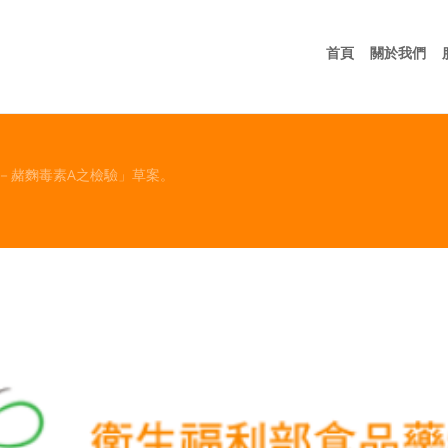
首頁
關
首頁
關於我們
－赭麴毒素A之檢驗」草案。