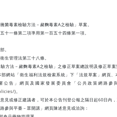
黴菌毒素檢驗方法－赭麴毒素A之檢驗」草案。
百五十一條第二項準用第一百五十四條第一項。
利部。
全衛生管理法第三十八條。
檢驗方法－赭麴毒素A之檢驗」之修正草案總說明及修正草案
本部網站「衛生福利法規檢索系統」下「法規草案」網頁、
署公告」網頁及國家發展委員會「公共政策網路參
licies/
)。
意見或修正建議者，可於本公告刊登公報之隔日起60日內
網路參與平臺－眾開講」網頁陳述意見或洽詢：
利部食品藥物管理署