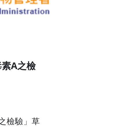
素A之檢
之檢驗」草