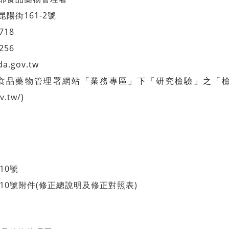
陽街161-2號
718
256
da.gov.tw
部食品藥物管理署網站「業務專區」下「研究檢驗」之「
v.tw/
)
10號
0010號附件(修正總說明及修正對照表)