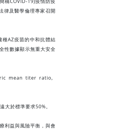
OVID-19)疫情防疫
、法律及醫學倫理專家召開
種AZ疫苗的中和抗體結
全性數據顯示無重大安全
n titer ratio,
5%，遠大於標準要求50%。
療利益與風險平衡，與會