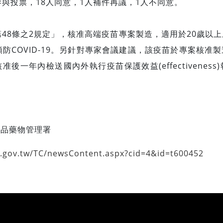
參與投票，18人同意，1人補件再議，1人不同意。
8條之2規定」，核准高端疫苗專案製造，適用於20歲以上
預防COVID-19。另針對專家會議建議，該疫苗於專案核准
後一年內檢送國內外執行疫苗保護效益(effectivenes
食品藥物管理署
a.gov.tw/TC/newsContent.aspx?cid=4&id=t600452