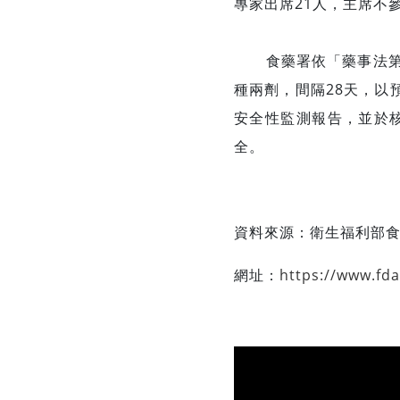
專家出席21人，主席不
食藥署依「藥事法第4
種兩劑，間隔28天，以
安全性監測報告，並於核准
全。
資料來源：
衛生福利部
網址：
https://www.fd