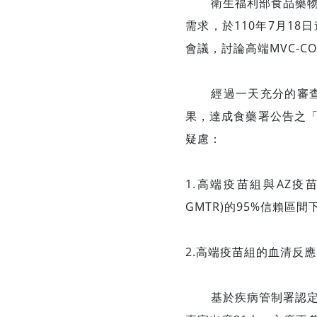
衛生福利部食品藥物管理
需求，於110年7月1
會議，討論高端MVC-C
經過一天充分的審查與
果，達成食藥署公告之
疑慮：
1.高端疫苗組與AZ疫苗組
GMTR)的95%信賴區間
2.高端疫苗組的血清反應比率
基於疾病管制署認定國