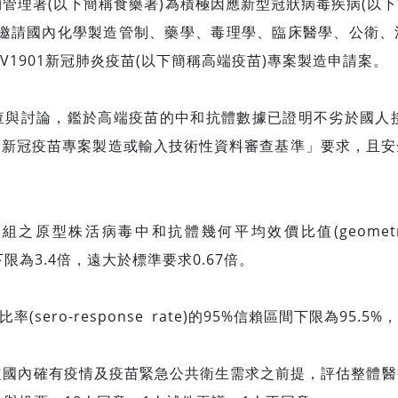
署(以下簡稱食藥署)為積極因應新型冠狀病毒疾病(以下簡稱C
8日邀請國內化學製造管制、藥學、毒理學、臨床醫學、公衛
OV1901新冠肺炎疫苗(以下簡稱高端疫苗)專案製造申請案。
討論，鑑於高端疫苗的中和抗體數據已證明不劣於國人接
「新冠疫苗專案製造或輸入技術性資料審查基準」要求，且安
之原型株活病毒中和抗體幾何平均效價比值(geometric mea
下限為3.4倍，遠大於標準要求0.67倍。
(sero-response rate)的95%信賴區間下限為95.
內確有疫情及疫苗緊急公共衛生需求之前提，評估整體醫