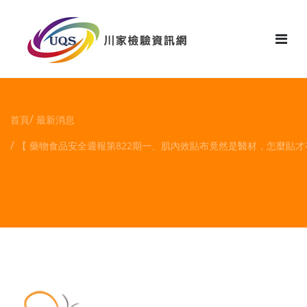
花絮
首頁
最新消息
【 藥物食品安全週報第822期一、肌內效貼布竟然是醫材，怎麼貼