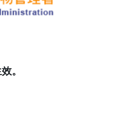
生效。
。