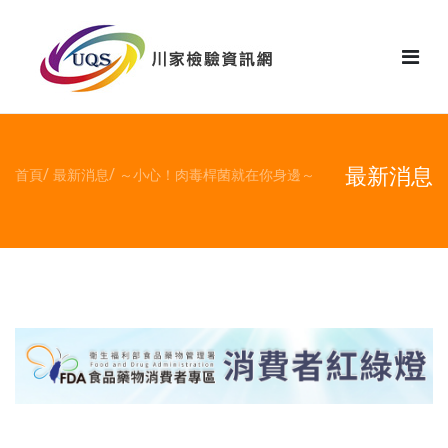
花絮
最新消息
首頁
最新消息
～小心！肉毒桿菌就在你身邊～