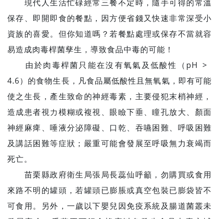
現代人生活忙碌經常三餐不定時，隨手可得的常溫
保存、即開即食的餐點，因方便省錢又快速非常深受小
資族的喜愛。但你知道嗎？若餐點處理或保存不當就容
易造成肉毒桿菌孳生，導致食品中毒的可能！
由於肉毒桿菌只能在沒有氧氣及低酸性（pH >
4.6）的食物生長，凡食品屬低酸性且無氧氣，即有可能
使之生長，產生致命的神經毒素，主要侵犯末梢神經，
造成患者視力模糊或複視、眼瞼下垂、瞳孔放大、顏面
神經麻痺、唾液分泌障礙、口乾、吞嚥困難、呼吸困難
及講話困難等症狀；嚴重可能會發展至呼吸無力衰竭而
死亡。
苗栗縣政府衛生局張局長蕊仙呼籲，勿購買或食用
來路不明的罐頭，若罐頭已膨脹或真空包裝已膨袋皆不
可食用。另外，一歲以下嬰兒因免疫系統及腸道菌叢未