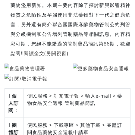
藥物濫用新知。本期主要內容除了探討新興影響精神
物質之危險性及孕婦使用非法藥物對下一代之健康危
害，另外還有簡介聯合國國際麻醉藥物管制公約列管
與分級機制和公告增列管制藥品等相關訊息。內容精
彩可期，您絕不能錯過的管制藥品簡訊第86期，歡迎
點閱!!
閱讀全文(另開視窗)
l 個
便民服務 >
訂閱電子報
> 輸入e-mail > 藥
人訂
物食品安全週報 管制藥品簡訊
閱：
l 團
便民服務 > 下載專區 > 其他下載 > 團體訂
體訂
閱食品藥物安全週報申請單