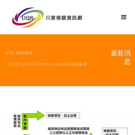
花絮
最新消
首頁
相關報導
息
102年12月26日TechOrange科技報橘報導